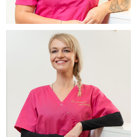
Sabrina Spoo-Robens
Frau Spoo-Robens ist sowohl Zahnmedizinische
Fachangestellte als auch Medizinische
Fachangestellte und ausgebildete Fachkosmetikerin.
Aufgrund ihres beruflichen Werdeganges hat sie unter
anderem besondere Erfahrungen in der Assistenz bei
operativen Eingriffen im Gesicht sowie in der Ästhetik.
Frau Spoo-Robens arbeitet in allen Bereichen der
Praxis und ist Hygienebeauftragte.